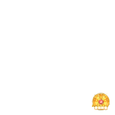
需更多支持。在季后赛资格争夺激烈情况下，每一场
比赛都十分关键，因此如何协调个人与团队之间关
系，将决定他们能否顺利前行。
NBA整体环境变化也会影响两位球员的发展。例如如
今小球风潮盛行，更加强调快速转换与外线投射，这
对于既有速度又具高度优势的文班而言，无疑是一次
机遇。因此，他们如何利用自身特长适应不断变化的
新规则，将决定未来成就高低。
4、媒体与公众关注度
NBA作为全球瞩目的体育联赛，各类媒体及社交平台
对赛事及球星动态报道频繁，也使得运动员们承受着
巨大的压力。而对于像SGA和文班这样的顶尖人才来