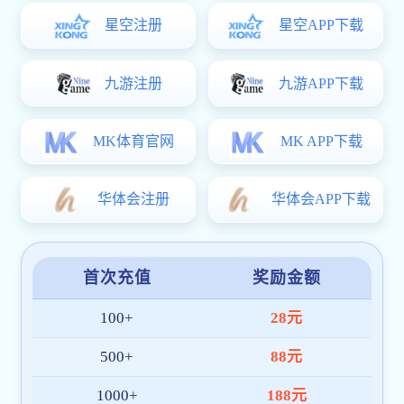
夺各项荣誉的机会。近期，著名篮球评论员米勒对
2023年MVP（最有价值球员）的争夺战进行了大胆预
测，他认为SGA（谢伊·吉尔杰斯-亚历山大）将在本赛
季成为MVP的强劲竞争者。同时，米勒也提到了明年
新秀文班将成为各项大奖的热门人选，这一论断引发
了众多篮球迷和分析师的热议。本文将从米勒的观点
出发，深入探讨SGA在本赛季的表现、文班未来的发
展潜力、两位球员所代表球队的竞争力以及整体NBA
环境对他们发展的影响等四个方面进行详细阐述，从
而揭示这两位球员在未来可能取得的成就。
1、SGA当前状态与实力
谢伊·吉尔杰斯-亚历山大作为俄克拉荷马城雷霆队的
核心球员，在过去几个赛季中展现出了极高的竞技水