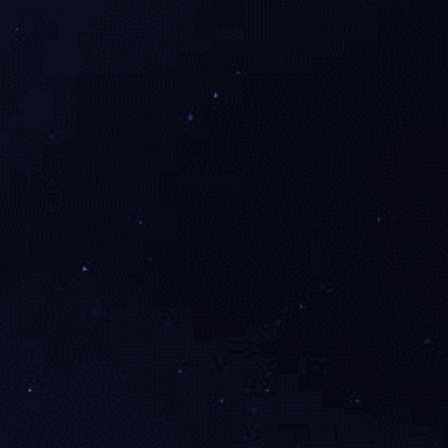
育内容与直播赛道持续深耕。
以行业责任为导向
遵循数据安全与行业法规标准，为用户构建透
明且可持续的数字生态。
推荐平台