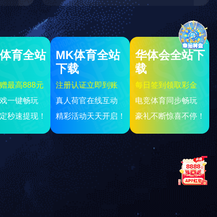
“非常适合我这种不懂技术的用
“服务响应快
户”
，客
有问题联系客
界面清晰，逻辑顺，爸妈都能轻松上
能感
版本更新也稳
手。查分数、看直播都很方便，也不
化，日常用着
容易卡。
阿斌 ·
Leo · 成都
资深用
老用户